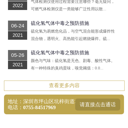
气体检测仪使用过程需要注意哪些？毫无疑问，
2022
可燃气体检测仪是一类能够广泛性用以散...
硫化氢气体中毒之预防措施
06-24
硫化氢为易燃危化品，与空气混合能形成爆炸性
2021
混合物，遇明火、高热能引起燃烧爆炸。硫...
硫化氢气体中毒之预防措施
05-26
颜色与气味：硫化氢是无色、剧毒、酸性气体。
2021
有一种特殊的臭鸡蛋味，嗅觉阈值：0.0...
查看更多内容
地址：深圳市坪山区坑梓街道坪山大道6352号厂房二4
请直接点击通话
电话：
0755-84517969